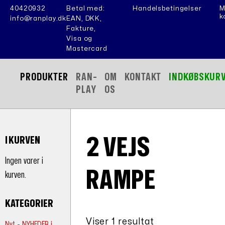
40420932
Betal med:
Handelsbetingelser
M
k
info@ranplay.dk
EAN, DKK,
Fakture,
Visa og
Mastercard
PRODUKTER
RAN-
OM
KONTAKT
INDKØBSKUR
PLAY
OS
2 VEJS
I KURVEN
Ingen varer i
RAMPE
kurven.
KATEGORIER
Viser 1 resultat
Nyt - NYHEDER i