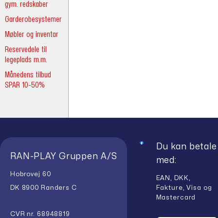
gym. redskaber
Garderobesystemer
Møbler og inventar
Reservedele til
legeplads m.m.
Månedens tilbud
SPAR 10-50%
Du kan betale
RAN-PLAY Gruppen A/S
med:
Hobrovej 60
EAN, DKK,
Fakture, Visa og
DK 8900 Randers C
Mastercard
CVR nr. 68948819