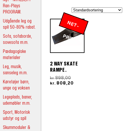
Ran-Plays
PROGRAM.
Udgående leg og
N
E
T
-
R
spil 50-80% rabat.
Sofa, sofaborde,
P
IS
sovesofa m.m.
Pædagogiske
materialer
2 WAY SKATE
Leg, musik,
RAMPE.
sanseleg m.m.
Den
898,00
kr.
Køretøjer børn,
oprindelige
Den
808,20
kr.
unge og voksen
pris
aktuelle
var:
pris
Legeplads, baner,
kr.898,00.
er:
udemøbler m.m.
kr.808,20.
Sport, Motorisk
udstyr og spil
Skummoduler &