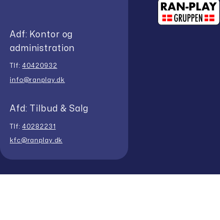
Adf: Kontor og
administration
Tlf:
40420932
info@ranplay.dk
Afd: Tilbud & Salg
Tlf:
40282231
kfc@ranplay.dk