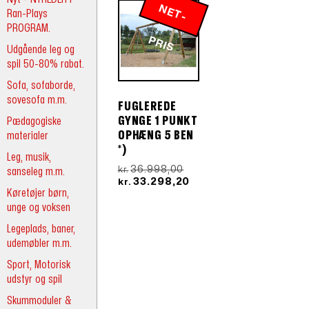
N
E
T
-
R
Ran-Plays
PROGRAM.
P
IS
Udgående leg og
spil 50-80% rabat.
Sofa, sofaborde,
sovesofa m.m.
FUGLEREDE
Pædagogiske
GYNGE 1 PUNKT
materialer
OPHÆNG 5 BEN
*)
Leg, musik,
Den
36.998,00
sanseleg m.m.
kr.
oprindelige
Den
33.298,20
kr.
Køretøjer børn,
pris
aktuelle
var:
pris
unge og voksen
kr.36.998,00.
er:
Legeplads, baner,
kr.33.298,20.
udemøbler m.m.
Sport, Motorisk
udstyr og spil
Skummoduler &