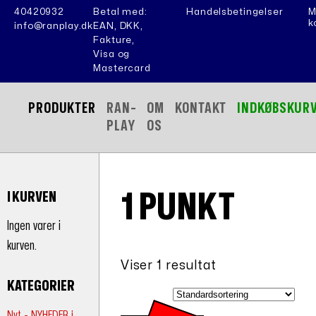
40420932
Betal med:
Handelsbetingelser
M
k
info@ranplay.dk
EAN, DKK,
Fakture,
Visa og
Mastercard
PRODUKTER
RAN-
OM
KONTAKT
INDKØBSKUR
PLAY
OS
1 PUNKT
I KURVEN
Ingen varer i
kurven.
Viser 1 resultat
KATEGORIER
Nyt - NYHEDER i