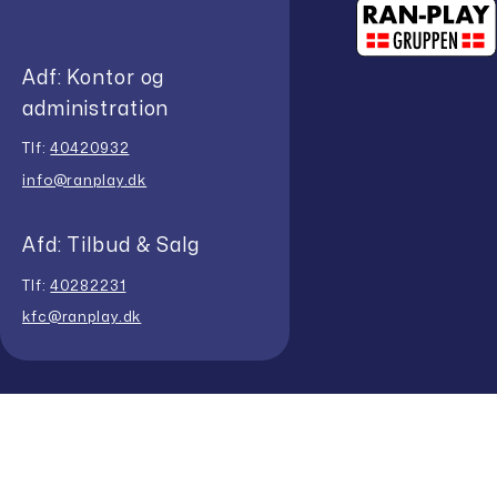
Adf: Kontor og
administration
Tlf:
40420932
info@ranplay.dk
Afd: Tilbud & Salg
Tlf:
40282231
kfc@ranplay.dk