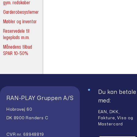
gym. redskaber
Garderobesystemer
Møbler og inventar
Reservedele til
legeplads m.m.
Månedens tilbud
SPAR 10-50%
Du kan betale
RAN-PLAY Gruppen A/S
med:
Hobrovej 60
EAN, DKK,
Fakture, Visa og
DK 8900 Randers C
Mastercard
CVR nr. 68948819